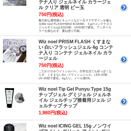
テナ入り ジェルネイル カラージェ
ル クリア 透明 ビー玉
750円(税込)
魅力的な透明感とキュートなビー玉マグデザインを備え
るWiz noel FLASH×MAG B-DAMA。４gのコンテナ入り
ジェルネイルはLED20秒、UV60秒で硬化。アンダーカ
ラーを損なわず、重ね塗り可能。
Wiz noel PRISM FLASH くすまな
い 白いフラッシュジェル 4g コンテ
ナ入り コンテナ ジェルネイル カラ
ージェル
750円(税込)
こだわりのホワイトシルバー。日常生活でも砂っぽくな
らず、くすまない白いフラッシュジェル。LED 20秒、
UV 60秒で硬化。4g入り。メール便OK。
Wiz noel Tip Gel Punyu Type 15g
チップジェル グミジェル ジェルネ
イル ジェルチップ接着用ジェル ジ
ェルチップ チップ
1,980円(税込)
Wiz noel ICING GEL 15g ノンワイ