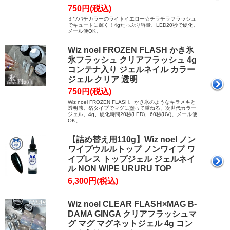
750円(税込)
ミツバチカラーのライトイエロー☆チラチラフラッシュ
でキュートに輝く！4gたっぷり容量、LED20秒で硬化。
メール便OK。
Wiz noel FROZEN FLASH かき氷
氷フラッシュ クリアフラッシュ 4g
コンテナ入り ジェルネイル カラー
ジェル クリア 透明
750円(税込)
Wiz noel FROZEN FLASH、かき氷のようなキラメキと
透明感。箔タイプでマグに塗って重ねる、次世代カラー
ジェル。4g、硬化時間20秒(LED)、60秒(UV)。メール便
OK。
【詰め替え用110g】Wiz noel ノン
ワイプウルルトップ ノンワイプ ワ
イプレス トップジェル ジェルネイ
ル NON WIPE URURU TOP
6,300円(税込)
Wiz noel CLEAR FLASH×MAG B-
DAMA GINGA クリアフラッシュマ
グ マグ マグネットジェル 4g コン