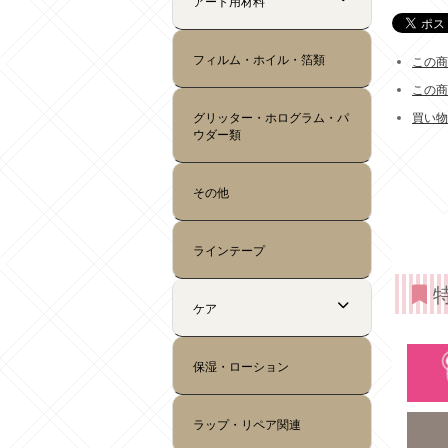
この商
この商
買い物