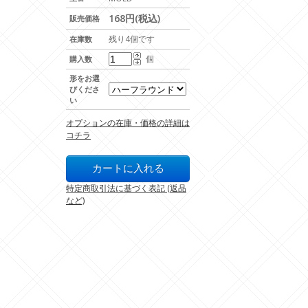
168円(税込)
販売価格
残り4個です
在庫数
個
購入数
形をお選
びくださ
い
オプションの在庫・価格の詳細は
コチラ
特定商取引法に基づく表記 (返品
など)