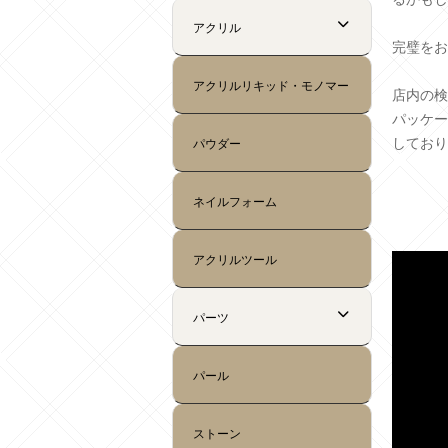
完璧をお
店内の検
パッケー
しており