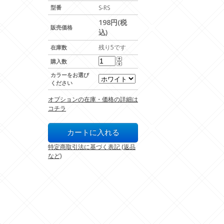
型番
S-RS
198円(税
販売価格
込)
残り5です
在庫数
購入数
カラーをお選び
ください
オプションの在庫・価格の詳細は
コチラ
特定商取引法に基づく表記 (返品
など)