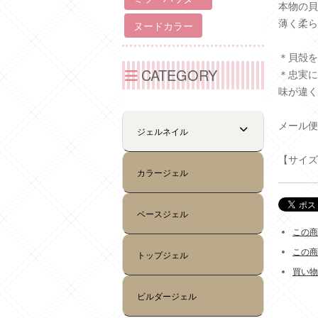
本物の貝
薄く柔ら
＊貝殻を
＊忠実に
味が違く
メール便
【サイズ
この商
この商
買い物