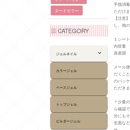
手指消毒
ただけま
【注意】
し、他の
１シート
内容量 
原産国 
メール便
だくこと
のパッケ
ただきま
＊少量の
ら確認で
分にもそ
生面など
せ。