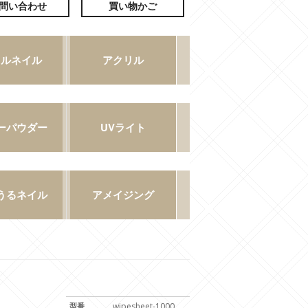
型番
wipesheet-1000