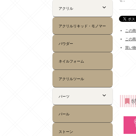
この商
この商
買い物