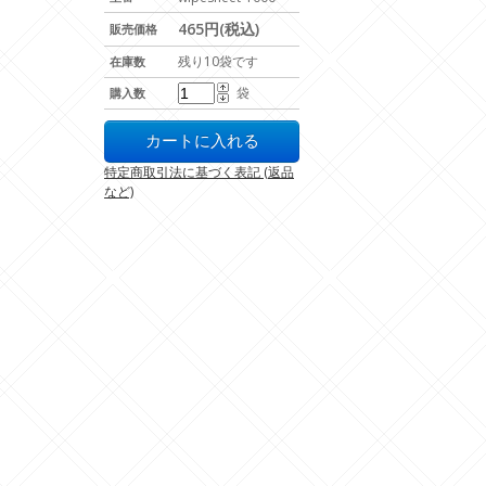
465円(税込)
販売価格
残り10袋です
在庫数
袋
購入数
特定商取引法に基づく表記 (返品
など)