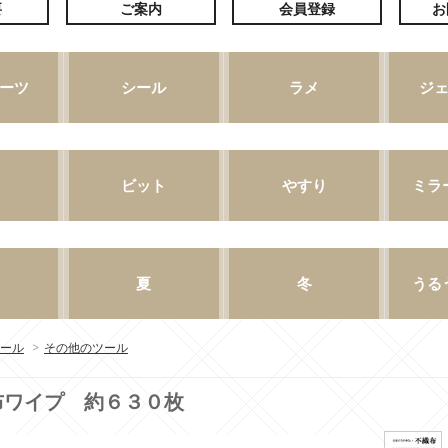
ール
>
その他のツール
布ワイプ 約６３０枚