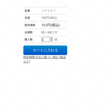
ＪＰ０５７
型番
580円(税込)
定価
352円(税込)
販売価格
残り4袋です
在庫数
袋
購入数
特定商取引法に基づく表記 (返品
など)