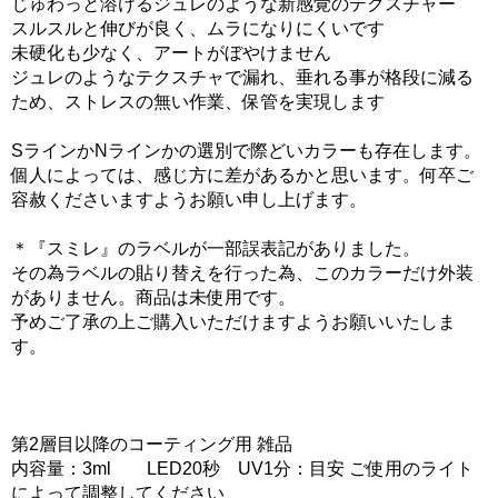
じゅわっと溶けるジュレのような新感覚のテクスチャー
スルスルと伸びが良く、ムラになりにくいです
未硬化も少なく、アートがぼやけません
ジュレのようなテクスチャで漏れ、垂れる事が格段に減る
ため、ストレスの無い作業、保管を実現します
SラインかNラインかの選別で際どいカラーも存在します。
個人によっては、感じ方に差があるかと思います。何卒ご
容赦くださいますようお願い申し上げます。
＊『スミレ』のラベルが一部誤表記がありました。
その為ラベルの貼り替えを行った為、このカラーだけ外装
がありません。商品は未使用です。
予めご了承の上ご購入いただけますようお願いいたしま
す。
第2層目以降のコーティング用 雑品
内容量：3ml LED20秒 UV1分：目安 ご使用のライト
によって調整してください