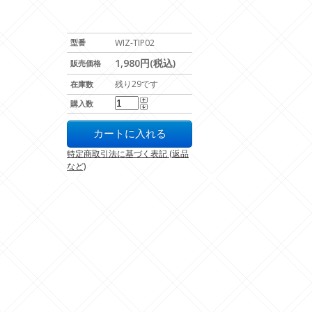
型番
WIZ-TIP02
1,980円(税込)
販売価格
残り29です
在庫数
購入数
特定商取引法に基づく表記 (返品
など)